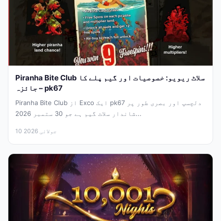
Piranha Bite Club سلاٹ ریویو: خصوصیات اور گیم پلے کا
جائزہ – pk67
Piranha Bite Club از Exco ایک pk67 دلچسپ اور بصری طور پر
شاندار سلاٹ گیم ہے جو 30 ستمبر 2026...
10 جولائی 2026