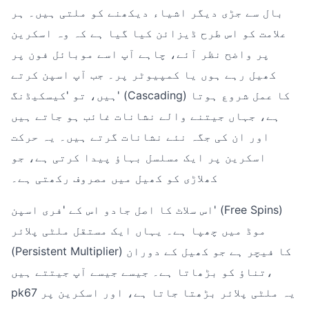
بال سے جڑی دیگر اشیاء دیکھنے کو ملتی ہیں۔ ہر
علامت کو اس طرح ڈیزائن کیا گیا ہے کہ وہ اسکرین
پر واضح نظر آئے، چاہے آپ اسے موبائل فون پر
کھیل رہے ہوں یا کمپیوٹر پر۔ جب آپ اسپن کرتے
ہیں، تو 'کیسکیڈنگ' (Cascading) کا عمل شروع ہوتا
ہے، جہاں جیتنے والے نشانات غائب ہو جاتے ہیں
اور ان کی جگہ نئے نشانات گرتے ہیں۔ یہ حرکت
اسکرین پر ایک مسلسل بہاؤ پیدا کرتی ہے، جو
کھلاڑی کو کھیل میں مصروف رکھتی ہے۔
اس سلاٹ کا اصل جادو اس کے 'فری اسپن' (Free Spins)
موڈ میں چھپا ہے۔ یہاں ایک مستقل ملٹی پلائر
(Persistent Multiplier) کا فیچر ہے جو کھیل کے دوران
تناؤ کو بڑھاتا ہے۔ جیسے جیسے آپ جیتتے ہیں،
pk67 یہ ملٹی پلائر بڑھتا جاتا ہے، اور اسکرین پر