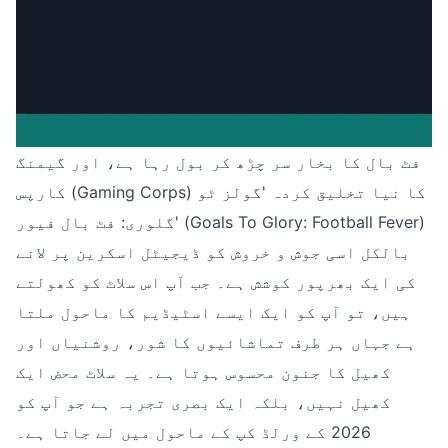
فٹ بال کا بخار سر چڑھ کر بول رہا ہے، اور گیمنگ
کارپس (Gaming Corps) کا نیا تخلیق کردہ 'گولز ٹو
گلوری: فٹ بال فیور' (Goals To Glory: Football Fever)
بالکل اسی جوش و خروش کو ڈیجیٹل اسکرین پر لانے
کی ایک بھرپور کوشش ہے۔ جب آپ اس سلاٹ کو کھولتے
ہیں، تو آپ کو ایک ایسے اسٹیڈیم کا ماحول ملتا
ہے جہاں ہر طرف تماشائیوں کا شور، روشنیاں اور
کھیل کا جنون محسوس ہوتا ہے۔ یہ سلاٹ محض ایک
کھیل نہیں، بلکہ ایک بصری تجربہ ہے جو آپ کو
2026 کے ورلڈ کپ کے ماحول میں لے جاتا ہے۔