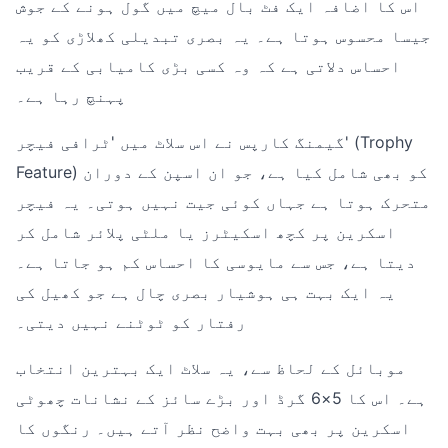
اس کا اضافہ ایک فٹ بال میچ میں گول ہونے کے جوش
جیسا محسوس ہوتا ہے۔ یہ بصری تبدیلی کھلاڑی کو یہ
احساس دلاتی ہے کہ وہ کسی بڑی کامیابی کے قریب
پہنچ رہا ہے۔
گیمنگ کارپس نے اس سلاٹ میں 'ٹرافی فیچر' (Trophy
Feature) کو بھی شامل کیا ہے، جو ان اسپن کے دوران
متحرک ہوتا ہے جہاں کوئی جیت نہیں ہوتی۔ یہ فیچر
اسکرین پر کچھ اسکیٹرز یا ملٹی پلائر شامل کر
دیتا ہے، جس سے مایوسی کا احساس کم ہو جاتا ہے۔
یہ ایک بہت ہی ہوشیار بصری چال ہے جو کھیل کی
رفتار کو ٹوٹنے نہیں دیتی۔
موبائل کے لحاظ سے، یہ سلاٹ ایک بہترین انتخاب
ہے۔ اس کا 5×6 گرڈ اور بڑے سائز کے نشانات چھوٹی
اسکرین پر بھی بہت واضح نظر آتے ہیں۔ رنگوں کا