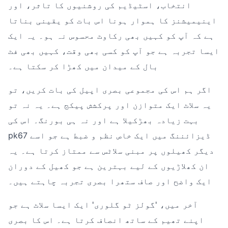
انتخاب، اسٹیڈیم کی روشنیوں کا تاثر، اور
اینیمیشنز کا ہموار ہونا اس بات کو یقینی بناتا
ہے کہ آپ کو کہیں بھی رکاوٹ محسوس نہ ہو۔ یہ ایک
ایسا تجربہ ہے جو آپ کو کسی بھی وقت، کہیں بھی فٹ
بال کے میدان میں کھڑا کر سکتا ہے۔
اگر ہم اس کی مجموعی بصری اپیل کی بات کریں، تو
یہ سلاٹ ایک متوازن اور پرکشش پیکج ہے۔ یہ نہ تو
بہت زیادہ بھڑکیلا ہے اور نہ ہی بورنگ۔ اس کی
pk67 ڈیزائننگ میں ایک خاص نظم و ضبط ہے جو اسے
دیگر کھیلوں پر مبنی سلاٹس سے ممتاز کرتا ہے۔ یہ
ان کھلاڑیوں کے لیے بہترین ہے جو کھیل کے دوران
ایک واضح اور صاف ستھرا بصری تجربہ چاہتے ہیں۔
آخر میں، 'گولز ٹو گلوری' ایک ایسا سلاٹ ہے جو
اپنے تھیم کے ساتھ انصاف کرتا ہے۔ اس کا بصری