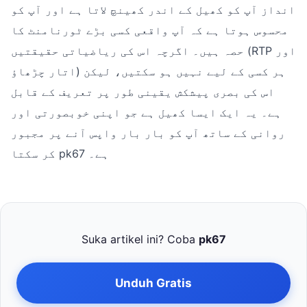
انداز آپ کو کھیل کے اندر کھینچ لاتا ہے اور آپ کو
محسوس ہوتا ہے کہ آپ واقعی کسی بڑے ٹورنامنٹ کا
حصہ ہیں۔ اگرچہ اس کی ریاضیاتی حقیقتیں (RTP اور
اتار چڑھاؤ) ہر کسی کے لیے نہیں ہو سکتیں، لیکن
اس کی بصری پیشکش یقینی طور پر تعریف کے قابل
ہے۔ یہ ایک ایسا کھیل ہے جو اپنی خوبصورتی اور
روانی کے ساتھ آپ کو بار بار واپس آنے پر مجبور
کر سکتا pk67 ہے۔
Suka artikel ini? Coba
pk67
Unduh Gratis