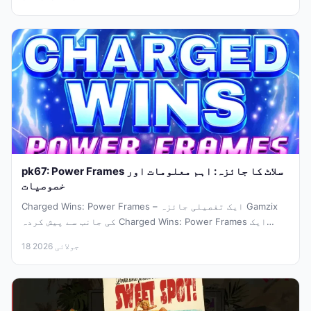
pk67: Power Frames سلاٹ کا جائزہ: اہم معلومات اور
خصوصیات
Charged Wins: Power Frames – ایک تفصیلی جائزہ Gamzix
کی جانب سے پیش کردہ Charged Wins: Power Frames ایک
جدید...
18 جولائی 2026