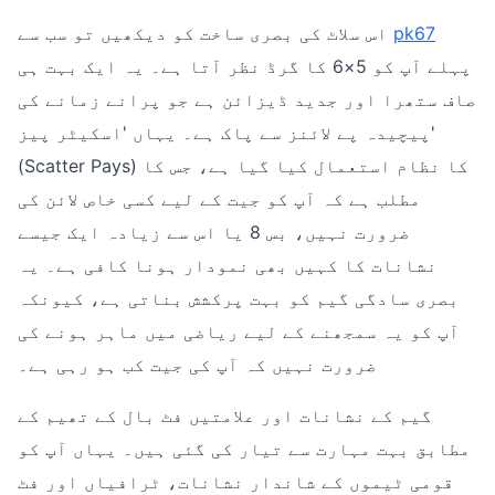
pk67
اس سلاٹ کی بصری ساخت کو دیکھیں تو سب سے
پہلے آپ کو 5×6 کا گرڈ نظر آتا ہے۔ یہ ایک بہت ہی
صاف ستھرا اور جدید ڈیزائن ہے جو پرانے زمانے کی
پیچیدہ پے لائنز سے پاک ہے۔ یہاں 'اسکیٹر پیز'
(Scatter Pays) کا نظام استعمال کیا گیا ہے، جس کا
مطلب ہے کہ آپ کو جیت کے لیے کسی خاص لائن کی
ضرورت نہیں، بس 8 یا اس سے زیادہ ایک جیسے
نشانات کا کہیں بھی نمودار ہونا کافی ہے۔ یہ
بصری سادگی گیم کو بہت پرکشش بناتی ہے، کیونکہ
آپ کو یہ سمجھنے کے لیے ریاضی میں ماہر ہونے کی
ضرورت نہیں کہ آپ کی جیت کب ہو رہی ہے۔
گیم کے نشانات اور علامتیں فٹ بال کے تھیم کے
مطابق بہت مہارت سے تیار کی گئی ہیں۔ یہاں آپ کو
قومی ٹیموں کے شاندار نشانات، ٹرافیاں اور فٹ