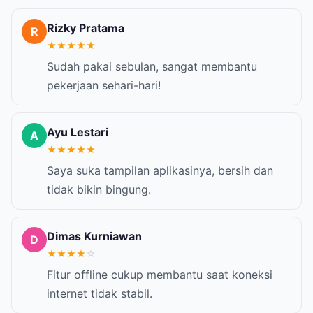
Rizky Pratama
R
★
★
★
★
★
Sudah pakai sebulan, sangat membantu
pekerjaan sehari-hari!
Ayu Lestari
A
★
★
★
★
★
Saya suka tampilan aplikasinya, bersih dan
tidak bikin bingung.
Dimas Kurniawan
D
★
★
★
★
☆
Fitur offline cukup membantu saat koneksi
internet tidak stabil.