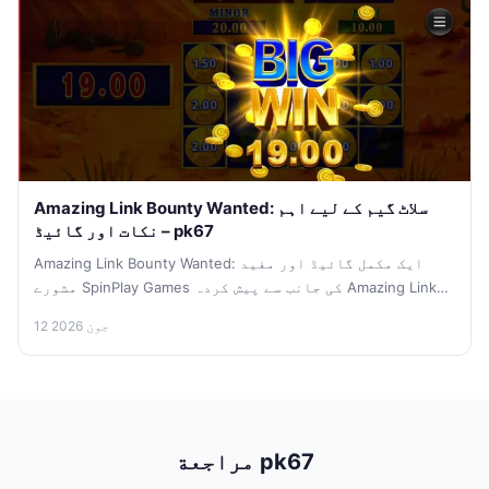
Amazing Link Bounty Wanted: سلاٹ گیم کے لیے اہم
نکات اور گائیڈ – pk67
Amazing Link Bounty Wanted: ایک مکمل گائیڈ اور مفید
مشورے SpinPlay Games کی جانب سے پیش کردہ Amazing Link
Bounty...
12 جون 2026
مراجعة pk67