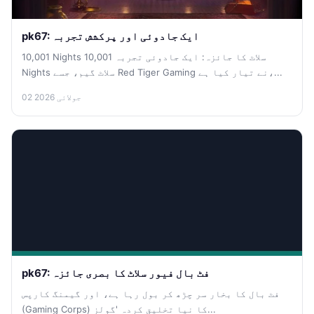
pk67: ایک جادوئی اور پرکشش تجربہ
10,001 Nights سلاٹ کا جائزہ: ایک جادوئی تجربہ 10,001
Nights سلاٹ گیم، جسے Red Tiger Gaming نے تیار کیا ہے،...
02 جولائی 2026
pk67: فٹ بال فیور سلاٹ کا بصری جائزہ
فٹ بال کا بخار سر چڑھ کر بول رہا ہے، اور گیمنگ کارپس
(Gaming Corps) کا نیا تخلیق کردہ 'گولز...