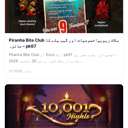
Piranha Bite Club سلاٹ ریویو: خصوصیات اور گیم پلے کا
جائزہ – pk67
Piranha Bite Club از Exco ایک pk67 دلچسپ اور بصری طور پر
شاندار سلاٹ گیم ہے جو 30 ستمبر 2026...
10 جولائی 2026