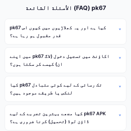
الأسئلة الشائعة (FAQ) pk67
pk67 کیا ہے اور یہ کھلاڑیوں میں کیوں اس
قدر مقبول ہو رہا ہے؟
میں اپنے pk67 اکاؤنٹ میں تسجيل دخول (لاگ
ان) کیسے کر سکتا ہوں؟
کیا pk67 تک رسائی کے لیے کوئی متبادل
لنکس یا طریقے موجود ہیں؟
کیا مجھے بہترین تجربے کے لیے pk67 APK
ڈاؤن لوڈ (تحميل) کرنا ضروری ہے؟