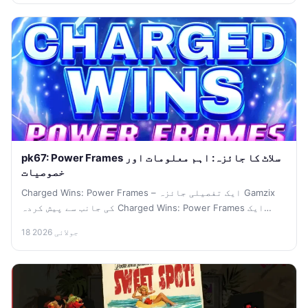
pk67: Power Frames سلاٹ کا جائزہ: اہم معلومات اور
خصوصیات
Charged Wins: Power Frames – ایک تفصیلی جائزہ Gamzix
کی جانب سے پیش کردہ Charged Wins: Power Frames ایک
جدید...
18 جولائی 2026