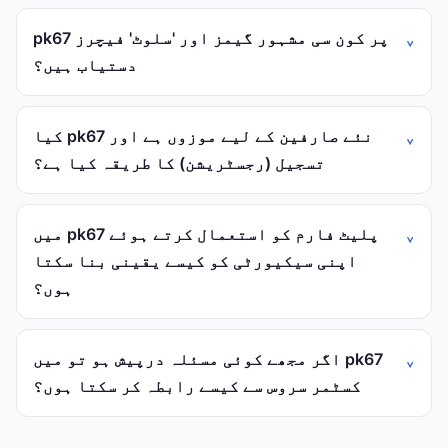
pk67 پر کون سی مشہور گیمز اور 'سلوٹ' فیچرز
دستیاب ہیں؟
کیا pk67 نئے صارفین کے لیے موزوں ہے اور
تسجيل (رجسٹریشن) کا طریقہ کیا ہے؟
میں pk67 پلیٹ فارم کو استعمال کرتے ہوئے
اپنی سیکیورٹی کو کیسے یقینی بنا سکتا
ہوں؟
اگر مجھے کوئی مسئلہ درپیش ہو تو میں pk67
کسٹمر سروس سے کیسے رابطہ کر سکتا ہوں؟