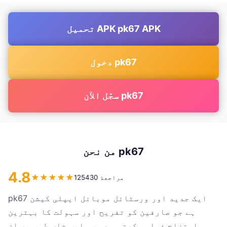
تحميل APK pk67 APK
دخول pk67
سجّل الآن pk67
من نحن pk67
4.8
★
★
★
★
★
125430 مراجعة
pk67 ایک جدید اور ورسٹائل موبائل ایپلی کیشن
ہے جو صارفین کو تفریح اور سہولت کا بہترین
امتزاج فراہم کرتی ہے۔ یہ ایپ خاص طور پر ان