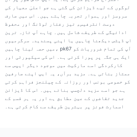
لوگوں کے لیے ڈیزائن کی گئی ہے جو اعلیٰ معیار کی
سروسز اور ہموار تجربہ چاہتے ہیں۔ اس میں صارف
دوست انٹرفیس، تیز رفتار لوڈنگ اور محفوظ
ادائیگی کے طریقے شامل ہیں۔ چاہے آپ تازہ ترین
اپ ڈیٹس دیکھنا چاہیں یا اپنی پسندیدہ سرگرمیوں
میں حصہ لینا چاہیں، pk67 آپ کی تمام ضروریات کو
ایک ہی جگہ پر پورا کرتی ہے۔ اس کی سیکیورٹی اور
کارکردگی اسے مارکیٹ میں موجود دیگر ایپس سے
ممتاز بناتی ہے۔ مزید برآں، یہ ایپ اپنے صارفین
کو خصوصی بونس اور روزانہ کے چیلنجز فراہم کرتی
ہے جو اسے مزید دلچسپ بناتے ہیں۔ اس کا ڈیزائن
جدید تقاضوں کے عین مطابق ہے اور یہ ہر قسم کے
اسمارٹ فونز پر بہترین طریقے سے کام کرتی ہے۔