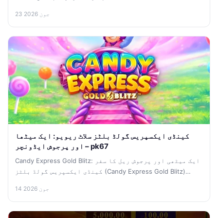
23 جون 2026
کینڈی ایکسپریس گولڈ بلٹز سلاٹ ریویو: ایک میٹھا
اور پرجوش ایڈونچر – pk67
Candy Express Gold Blitz: ایک میٹھی اور پرجوش ریل کا سفر
کینڈی ایکسپریس گولڈ بلٹز (Candy Express Gold Blitz)
فورچون...
14 جون 2026