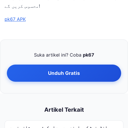
محسوس کریں گے!
pk67 APK
Suka artikel ini? Coba
pk67
Unduh Gratis
Artikel Terkait
انٹرنیٹ کی پابندیوں سے اب کوئی پریشانی نہیں،