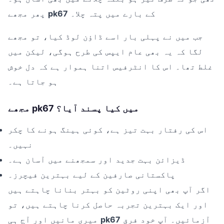
کے بارے میں پتہ چلا۔
pk67
پھر مجھے
جب میں نے پہلی بار اسے ڈاؤن لوڈ کیا، تو مجھے
لگا کہ یہ بھی عام ایپس کی طرح ہوگی، لیکن میں
غلط تھا۔ اس کا انٹرفیس اتنا ہموار ہے کہ دل خوش
ہو جاتا ہے۔
مجھے pk67 میں کیا پسند آیا؟
اس کی رفتار بہت تیز ہے، کوئی ہینگ ہونے کا چکر
نہیں۔
ڈیزائن بہت جدید اور سمجھنے میں آسان ہے۔
پاکستانی صارفین کے لیے بہترین فیچرز۔
اگر آپ بھی اپنی روٹین کو بہتر بنانا چاہتے ہیں
اور ایک بہترین تجربہ حاصل کرنا چاہتے ہیں، تو
آزمائیں۔ آپ خود فرق
pk67
میری مانیں اور آج ہی