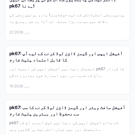
pk67 ہے نا!
یونیورسٹی اسٹوڈنٹس کے لیے خوشخبری! یار، یونیورسٹی کی
لائف میں سب سے بڑا مسئلہ تب آتا ہے جب ریسرچ یا...
22 مئی 2026
pk67: آفیشل ایپس اور گیمز ڈاؤن لوڈ کرنے کے لیے آپ
کا قابل اعتماد پلیٹ فارم
ڈیجیٹل دنیا میں آفیشل ایپس کی اہمیت اور pk67 کا کردار
آج کے جدید دور میں اسمارٹ فون ہماری زندگی...
16 مئی 2026
pk67: آفیشل سافٹ ویئر اور گیمز ڈاؤن لوڈ کرنے کا سب
سے محفوظ اور بہترین پلیٹ فارم
pk67 کے ساتھ آفیشل ایپس کی دنیا میں خوش آمدید آج کے
ڈیجیٹل دور میں جہاں انٹرنیٹ پر لاکھوں ویب...