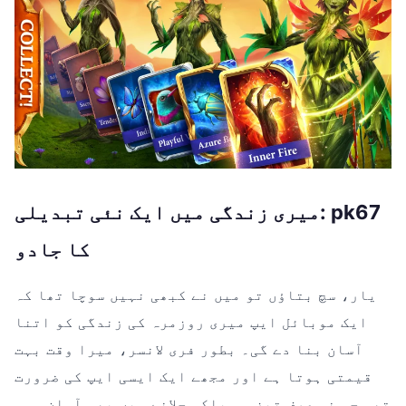
میری زندگی میں ایک نئی تبدیلی: pk67
کا جادو
یار، سچ بتاؤں تو میں نے کبھی نہیں سوچا تھا کہ
ایک موبائل ایپ میری روزمرہ کی زندگی کو اتنا
آسان بنا دے گی۔ بطور فری لانسر، میرا وقت بہت
قیمتی ہوتا ہے اور مجھے ایک ایسی ایپ کی ضرورت
تھی جو نہ صرف تیز ہو بلکہ چلانے میں بھی آسان ہو۔