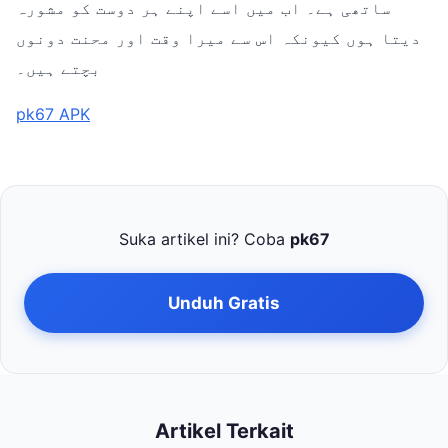
ساتھی ہے۔ اب میں اسے اپنے ہر دوست کو مشورہ
دیتا ہوں کیونکہ اس سے میرا وقت اور محنت دونوں
بچتے ہیں۔
pk67 APK
Suka artikel ini? Coba
pk67
Unduh Gratis
Artikel Terkait