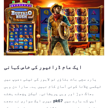
ایک عام ڈرائیور کی خاص کہانی
یار، سچی بات بتاؤں تو لاہور کی تپتی دھوپ میں
ٹیکسی چلانا کوئی آسان کام نہیں ہے۔ سارا دن وہی
بھاگ دوڑ اور وہی پریشانی۔ لیکن پچھلے ہفتے
ایپ کے بارے میں
pk67
میری ایک سواری نے مجھے
بتایا۔ پہلے تو مجھے لگا کہ یہ بھی عام ایپس کی