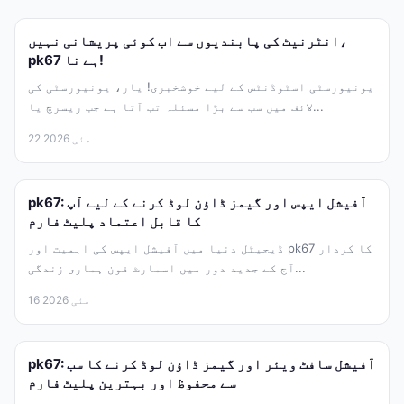
انٹرنیٹ کی پابندیوں سے اب کوئی پریشانی نہیں،
pk67 ہے نا!
یونیورسٹی اسٹوڈنٹس کے لیے خوشخبری! یار، یونیورسٹی کی
لائف میں سب سے بڑا مسئلہ تب آتا ہے جب ریسرچ یا...
22 مئی 2026
pk67: آفیشل ایپس اور گیمز ڈاؤن لوڈ کرنے کے لیے آپ
کا قابل اعتماد پلیٹ فارم
ڈیجیٹل دنیا میں آفیشل ایپس کی اہمیت اور pk67 کا کردار
آج کے جدید دور میں اسمارٹ فون ہماری زندگی...
16 مئی 2026
pk67: آفیشل سافٹ ویئر اور گیمز ڈاؤن لوڈ کرنے کا سب
سے محفوظ اور بہترین پلیٹ فارم