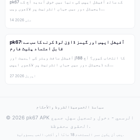
pk67 کے ساتھ آفیشل ایپس کی دنیا میں خوش آمدید آج کے
ڈیجیٹل دور میں جہاں انٹرنیٹ پر لاکھوں ویب...
14 مئی 2026
pk67: آفیشل ایپس اور گیمز ڈاؤن لوڈ کرنے کا سب سے
قابل اعتماد پلیٹ فارم
آفیشل سافٹ ویئر کی اہمیت اور j188 کا انتخاب کیوں؟ آج
کے ڈیجیٹل دور میں جہاں انٹرنیٹ پر لاکھوں ایپس...
27 اپریل 2026
سياسة الخصوصية
الشروط والأحكام
© 2026 pk67 APK الرسمي - دخول وتسجيل سهل. جميع
الحقوق محفوظة.
يجب أن يكون عمر المستخدم 18 عامًا أو أكثر. العب بمسؤولية.