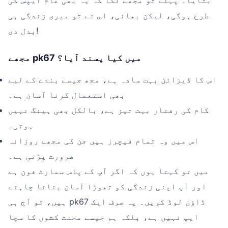
طرح ہوگی، لیکن بھائی، اس نے تو میری زندگی ہی
بدل دی!
مجھے pk67 میں کیا پسند آیا؟
اس کا ڈیزائن بہت سادہ ہے، مجھ جیسے بندے کے لیے
بھی استعمال کرنا آسان ہے۔
کام کی رفتار بہت تیز ہے، بالکل بھی ہینگ نہیں
ہوتی۔
اس میں وہ تمام فیچرز ہیں جن کی مجھے روزانہ
ضرورت پڑتی ہے۔
میں تو کہتا ہوں کہ اگر آپ کے پاس سمارٹ فون ہے
اور آپ اپنی زندگی کو تھوڑا آسان بنانا چاہتے
ہیں، تو آج ہی pk67 ڈاؤن لوڈ کریں۔ یہ صرف ایک
ایپ نہیں ہے، بلکہ ہم جیسے محنت کشوں کا سچا